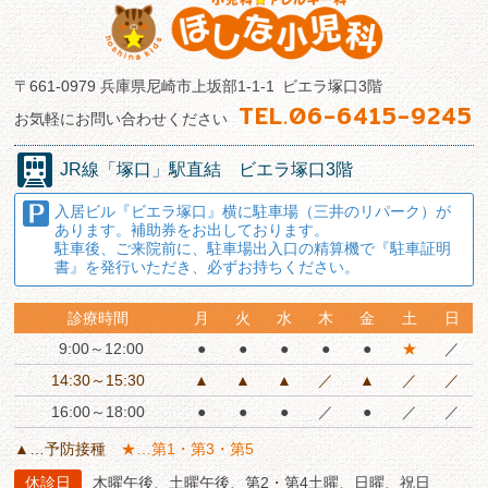
〒661-0979
兵庫県尼崎市上坂部1-1-1
ビエラ塚口3階
TEL.
06-6415-9245
お気軽にお問い合わせください
JR線
「塚口」駅直結
ビエラ塚口3階
入居ビル『ビエラ塚口』横に駐車場（三井のリパーク）が
あります。
補助券をお出しております。
駐車後、ご来院前に、駐車場出入口の精算機で『駐車証明
書』を発行いただき、必ずお持ちください。
診療時間
月
火
水
木
金
土
日
9:00～12:00
●
●
●
●
●
★
／
14:30～15:30
▲
▲
▲
／
▲
／
／
16:00～18:00
●
●
●
／
●
／
／
▲…予防接種
★…第1・第3・第5
休診日
木曜午後、土曜午後、第2・第4土曜、日曜、祝日